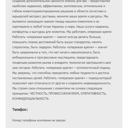
создание дополнительной ценности именно для Вас - предоставляя
наиболее надежное, эффективное, комплексное, оптимальное и
гибкое клиентоориентированное решение в области логистики и
курьерской экспресс доставки, экономя ваше время и ресурсы. Мы
являемся связующим звеном между нашими клиентами и их
партнерами в любой точке Украины и мира. Наши услуги надежны,
комфортны и выгодны для клиентов. Мы работаем, опережая время
Работать «опережая время» – значит всегда делать больше,
повышать планку достижений быть выше стандартов, менять
стериотипы, быть лидером. Работать «опережая время» – значит
быть уверенными в том, что нет ничего невозможного, быть
амбициозными и прогрессивно мыслящими, предугадывать
тенденции развития рынка и внедрять технологии завтрашнего дня
уже сегодня. Работать «опережая время» – оптимистичный подход.
Мы уверены, что способны преодолеть любые трудности и достичь
поставленных целей. Работать «опережая время» – подход который
позволяет нам отличаться от других и сохранять индивидуальность.
Мы строим свои отношения с клиентами на основе следующих
принципов: ЧЕСТНОСТЬ, ПРОФЕССИОНАЛИЗМ, ОПЕРАТИВНОСТЬ,
КОНФИДЕНЦИАЛЬНОСТЬ
Телефон:
Номер телефона компании не указан