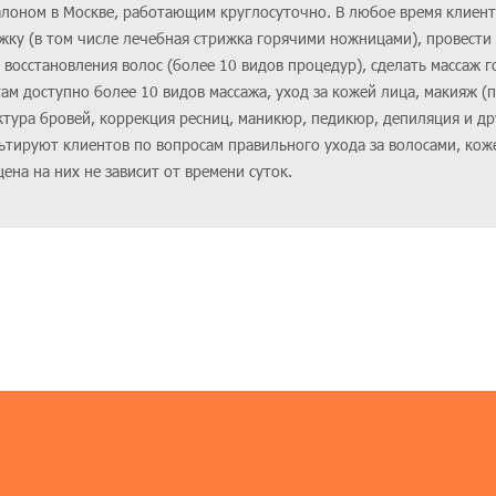
алоном в Москве, работающим круглосуточно. В любое время клиент
ижку (в том числе лечебная стрижка горячими ножницами), провест
восстановления волос (более 10 видов процедур), сделать массаж 
там доступно более 10 видов массажа, уход за кожей лица, макияж (
ктура бровей, коррекция ресниц, маникюр, педикюр, депиляция и др
ьтируют клиентов по вопросам правильного ухода за волосами, коже
ена на них не зависит от времени суток.