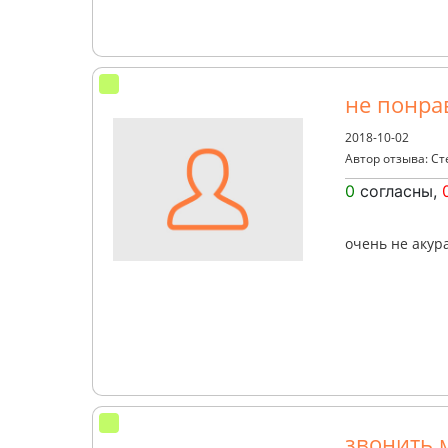
не понра
2018-10-02
Автор отзыва: С
0
согласны,
очень не акур
звонить м