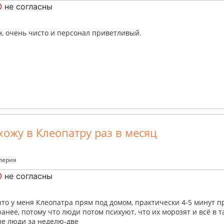
0
не согласны
, очень чисто и персонал приветливый.
хожу в Клеопатру раз в месяц
алерия
0
не согласны
что у меня Клеопатра прям под домом, практически 4-5 минут 
анее, потому что люди потом психуют, что их морозят и всё в та
е люди за неделю-две