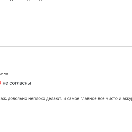
арина
0
не согласны
саж, довольно неплохо делают, и самое главное всё чисто и акк