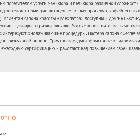
оим посетителям услуги маникюра и педикюра различной сложности 
од за телом с помощью антицеллюлитных процедур, кофейного пил
. Клиентам салона красоты «Клеопатра» доступны и другие бьюти-у
сами – укладка, стрижка, завивка, ботокс волос, питание, лечение 
с интересуют омолаживающие процедуры, мастера салона обеспечат
 ультразвуковой пилинг. Приятно порадуют фруктовые и гидромаски
т ежегодную сертификацию и работают над повышением своей квали
уютно
лина