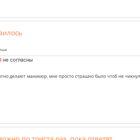
вилось
теша
0
не согласны
атно делают маникюр, мне просто страшно было чтоб не чикнули
ожно по триста раз, пока ответят