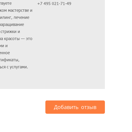
твуете
+7 495 021-71-49
ском мастерстве и
пилинг, лечение
 наращивание
 стрижки и
на красоты — это
ми и
енное
ртификаты,
ся с услугами.
Добавить отзыв