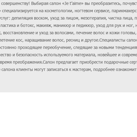
к совершенству! Выбирая салон «Je t’aime» вы преобразитесь, почувс
e» специализируется на косметологии, ногтевом сервисе, парикмахер
слуг: депиляция воском, уход за лицом, мезотерапия, чистка лица, 
ластика и ботокс, макияж, маникюр и педикюр, уход для рук и ног,
 восстановление и уход за волосами, лечение волос и кожи головы,
етение кос, наращивание волос, ресниц и другое.Специалисты сало
стоянно проходящее переобучение, следящие за новыми тенденция
ество и безопасность используемого материала, новейшее и соврем
 время преображения.Салон предлагает приобрести подарочные се
салона клиенты могут записаться к мастерам, подробнее ознакомить