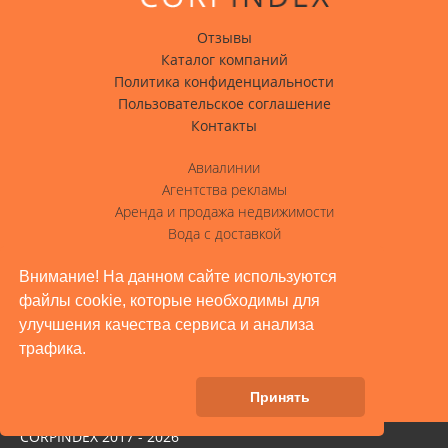
Отзывы
Каталог компаний
Политика конфиденциальности
Пользовательское соглашение
Контакты
Авиалинии
Агентства рекламы
Аренда и продажа недвижимости
Вода с доставкой
Гостиницы, отели
Внимание! На данном сайте используются
Грузовые перевозки
файлы cookie, которые необходимы для
Доставка грузов
улучшения качества сервиса и анализа
Жилое строительство, ремонт
трафика.
Заводы, промышленность
Здоровье и красота
Принять
CORPINDEX 2017 - 2026