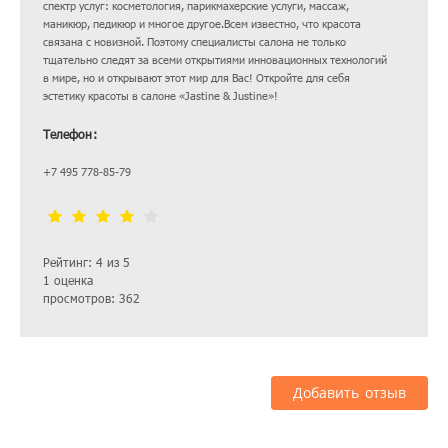
спектр услуг: косметология, парикмахерские услуги, массаж,
маникюр, педикюр и многое другое.Всем известно, что красота
связана с новизной. Поэтому специалисты салона не только
тщательно следят за всеми открытиями инновационных технологий
в мире, но и открывают этот мир для Вас! Откройте для себя
эстетику красоты в салоне «Jastine & Justine»!
Телефон:
+7 495 778-85-79
Рейтинг: 4 из 5
1 оценка
просмотров: 362
Добавить отзыв