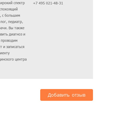
широкий спектр
+7 495 021-48-31
еспокоящий
, с большим
лог, педиатр,
рачи. Вы также
вить диагноз и
ы проводим
т и записаться
циенту
цинского центра
Добавить отзыв