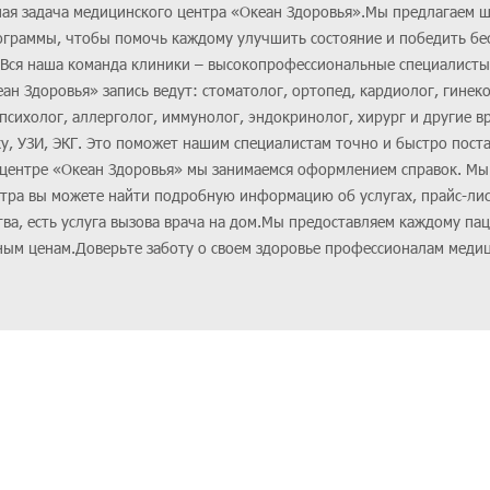
вная задача медицинского центра «Океан Здоровья».Мы предлагаем 
ограммы, чтобы помочь каждому улучшить состояние и победить б
 Вся наша команда клиники – высокопрофессиональные специалисты
н Здоровья» запись ведут: стоматолог, ортопед, кардиолог, гинеко
психолог, аллерголог, иммунолог, эндокринолог, хирург и другие в
, УЗИ, ЭКГ. Это поможет нашим специалистам точно и быстро поста
 центре «Океан Здоровья» мы занимаемся оформлением справок. М
нтра вы можете найти подробную информацию об услугах, прайс-лис
тва, есть услуга вызова врача на дом.Мы предоставляем каждому па
ным ценам.Доверьте заботу о своем здоровье профессионалам меди