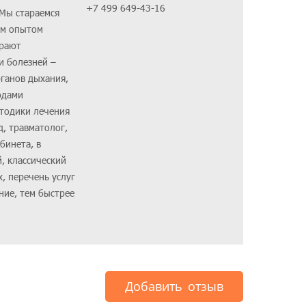
+7 499 649-43-16
 Мы стараемся
им опытом
ирают
и болезней –
рганов дыхания,
одами
етодики лечения
д, травматолог,
бинета, в
, классический
, перечень услуг
ние, тем быстрее
Добавить отзыв