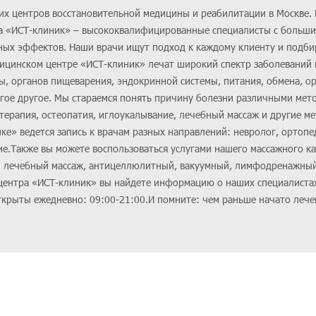
их центров восстановительной медицины и реабилитации в Москве.
ра «ИСТ-клиник» – высококвалифицированные специалисты с больш
чных эффектов. Наши врачи ищут подход к каждому клиенту и подб
ицинском центре «ИСТ-клиник» лечат широкий спектр заболеваний 
, органов пищеварения, эндокринной системы, питания, обмена, о
ногое другое. Мы стараемся понять причину болезни различными мет
 терапия, остеопатия, иглоукалывание, лечебный массаж и другие м
ке» ведется запись к врачам разных направлений: невролог, ортопе
ие.Также вы можете воспользоваться услугами нашего массажного ка
 лечебный массаж, антицеллюлитный, вакуумный, лимфодренажный
 центра «ИСТ-клиник» вы найдете информацию о наших специалистах
крыты ежедневно: 09:00-21:00.И помните: чем раньше начато лече