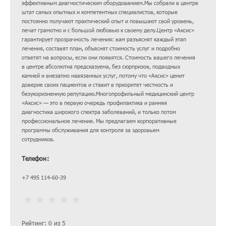
эффективным диагностическим оборудованием.Мы собрали в центре
штат самых опытных и компетентных специалистов, которые
постоянно получают практический опыт и повышают свой уровень,
лечат грамотно и с большой любовью к своему делу.Центр «Аксис»
гарантирует прозрачность лечения: вам разъяснят каждый этап
лечения, составят план, объяснят стоимость услуг и подробно
ответят на вопросы, если они появятся. Стоимость вашего лечения
в центре абсолютна предсказуема, без сюрпризов, подводных
камней и внезапно навязанных услуг, потому что «Аксис» ценит
доверие своих пациентов и ставит в приоритет честность и
безукоризненную репутацию.Многопрофильный медицинский центр
«Аксис» — это в первую очередь профилактика и ранняя
диагностика широкого спектра заболеваний, и только потом
профессиональное лечение. Мы предлагаем корпоративные
программы обслуживания для контроля за здоровьем
сотрудников.
Телефон:
+7 495 114-60-39
Рейтинг: 0 из 5