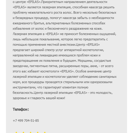
о центре «EPILAS».Приоритетным направлением деятельности
«EPILAS» является лазерная эпиляция, способная навсегда решить
проблему нежелательного роста волос. Всего несколько безопасных
и безвредных процедур, помогут навсегда забыть о необходимости
ежедневного бритья, альтернативных болезненных способах
избавления от волос и бесконечного раздражения на коже.
Лазерная эпиляция в «EPILAS» не приносит болезненных ощущений,
лишь небольшое покалывание, которое легко предотвратить с
помощью применения местной анестезии.Центр «EPILAS»
предлагает широкий спектр услуг аппаратной косметологии,
направленной на ликвидацию имеющихся проблем кожи и
предотвращение их появления в будущем. Морщины, сосудистые
звездочки, пигментные пятна, расширенные поры, акне, - от всего
этого вас избавят косметологи «EPILAS». Особое внимание центр
лазерной эпиляции и косметологии уделяет соблюдению санитарных
норм, все процедуры проводятся стерильными или одноразовыми
инструментами, что гарантирует клиентам полную
безопасность.Центр лазерной эпиляции «EPILAS» - это молодость,
здоровье и гладкость вашей кожи!
Телефон:
+7 499 704-51-85