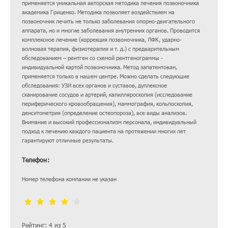
применяется уникальная авторская методика лечения позвоночника
академика Гриценко. Методика позволяет воздействием на
позвоночник лечить не только заболевания опорно-двигательного
аппарата, но и многие заболевания внутренних органов. Проводится
комплексное лечение (коррекция позвоночника, ЛФК, ударно-
волновая терапия, физиотерапия и т. д.) с предварительным
обследованием – рентген со схемой рентгенограммы -
индивидуальной картой позвоночника. Метод запатентован,
применяется только в нашем центре. Можно сделать следующие
обследования: УЗИ всех органов и суставов, дуплексное
сканирование сосудов и артерий, капилляроскопия (исследование
периферического кровообращения), маммография, кольпоскопия,
денситометрия (определение остеопороза), все виды анализов.
Внимание и высокий профессионализм персонала, индивидуальный
подход к лечению каждого пациента на протяжении многих лет
гарантируют отличные результаты.
Телефон:
Номер телефона компании не указан
Рейтинг: 4 из 5