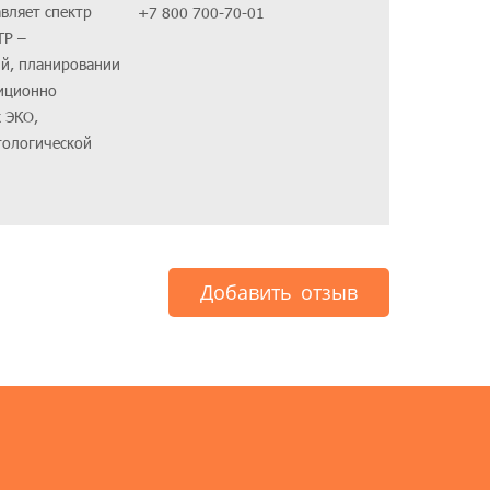
вляет спектр
+7 800 700-70-01
ТР –
ий, планировании
диционно
 ЭКО,
тологической
Добавить отзыв