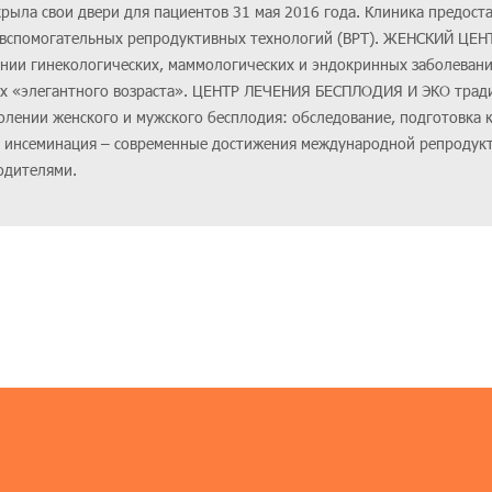
рыла свои двери для пациентов 31 мая 2016 года. Клиника предоста
 и вспомогательных репродуктивных технологий (ВРТ). ЖЕНСКИЙ ЦЕН
ении гинекологических, маммологических и эндокринных заболеван
нах «элегантного возраста». ЦЕНТР ЛЕЧЕНИЯ БЕСПЛОДИЯ И ЭКО тра
олении женского и мужского бесплодия: обследование, подготовка к
 инсеминация – современные достижения международной репродук
одителями.