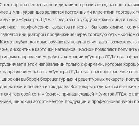
С тех пор она непрестанно и динамично развивается, распространяя
лее 1 млн. украинцев являются постоянными клиентами торговых т
укция «Суматра ЛТД»: - средства по уходу за кожей лица и тела; 
сметика; - парфюмерия; - средства гигиены - бытовая химия; - сопу
является инициатором продвижения через торговую сеть «Космо» 
«Космо-клуба», которые вручаются покупателям, дают возможность 
у же, дисконтные карточки магазинов «Космо» позволяют получить
ективным направлением работы компании «Суматра ЛТД» стала фра
отрудничает в этом направлении только с фирмами, которые хорошо
м направлением работы «Суматра ЛТД» стало распространение сети 
й широким выбором безрецептурных и рецептурных лекарств, попу
ля матери и ребенка и так далее. Все товары отличаются высоким 
аптеки торговой сети «Космо», принадлежащей «Суматра ЛТД», отли
ением, широким ассортиментом продукции и профессионализмом пр