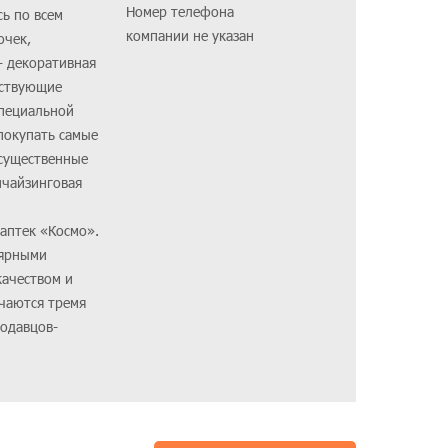
Номер телефона
сь по всем
компании не указан
очек,
- декоративная
тствующие
специальной
покупать самые
 существенные
нчайзинговая
аптек «Космо».
лярными
качеством и
чаются тремя
одавцов-