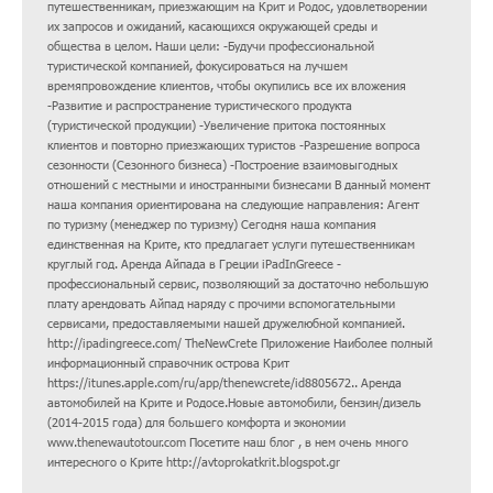
путешественникам, приезжающим на Крит и Родос, удовлетворении
их запросов и ожиданий, касающихся окружающей среды и
общества в целом. Наши цели: -Будучи профессиональной
туристической компанией, фокусироваться на лучшем
времяпровождение клиентов, чтобы окупились все их вложения
-Развитие и распространение туристического продукта
(туристической продукции) -Увеличение притока постоянных
клиентов и повторно приезжающих туристов -Разрешение вопроса
сезонности (Сезонного бизнеса) -Построение взаимовыгодных
отношений с местными и иностранными бизнесами В данный момент
наша компания ориентирована на следующие направления: Агент
по туризму (менеджер по туризму) Сегодня наша компания
единственная на Крите, кто предлагает услуги путешественникам
круглый год. Аренда Айпада в Греции iPadInGreece -
профессиональный сервис, позволяющий за достаточно небольшую
плату арендовать Айпад наряду с прочими вспомогательными
сервисами, предоставляемыми нашей дружелюбной компанией.
http://ipadingreece.com/ TheNewCrete Приложение Наиболее полный
информационный справочник острова Крит
https://itunes.apple.com/ru/app/thenewcrete/id8805672.. Аренда
автомобилей на Крите и Родосе.Новые автомобили, бензин/дизель
(2014-2015 года) для большего комфорта и экономии
www.thenewautotour.com Посетите наш блог , в нем очень много
интересного о Крите http://avtoprokatkrit.blogspot.gr