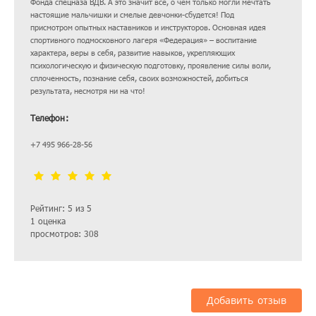
Фонда спецназа ВДВ. А это значит все, о чем только могли мечтать
настоящие мальчишки и смелые девчонки-сбудется! Под
присмотром опытных наставников и инструкторов. Основная идея
спортивного подмосковного лагеря «Федерация» – воспитание
характера, веры в себя, развитие навыков, укрепляющих
психологическую и физическую подготовку, проявление силы воли,
сплоченность, познание себя, своих возможностей, добиться
результата, несмотря ни на что!
Телефон:
+7 495 966-28-56
Рейтинг: 5 из 5
1 оценка
просмотров: 308
Добавить отзыв