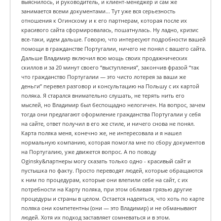
выяснилось, и руководитель, и клиент-менеджер и сам же
занимается всеми документами... Тут уже вся серьезность
отношения к Огинскому и к его партнерам, которая после их
красивого сайта сформировалась, пошатнулась. Ну ладно, кризис
все-таки, идем дальше. Говорю, что интересуют подробности вашей
помощи в гражданстве Португалии, ничего не понял с вашего сайта.
Дальше Владимир включил всю мощь своих продажнических
скиллов и за 20 минут своего “выступления”, закончив фразой “так
что гражданство Португалии — это чисто лотерея за ваши же
деньги” перевел разговор и консультацию на Польшу с их картой
поляка. Я старался внимательно слушать, не терять нить его
мыслей, но Владимир был беспощадно нелогичен. На вопрос, зачем
тогда они предлагают оформление гражданства Португалии у себя
на сайте, ответ получил в его же стиле, и ничего снова не понял.
Карта поляка меня, конечно же, не интересовала и я нашел
нормальную компанию, которая помогла мне по сбору документов
на Португалию, уже движется вопрос. А по поводу
Oginsky&партнеры могу сказать только одно - красивый сайт и
пустышка по факту. Просто переводят людей, которые обращаются
к ним по процедурам, которые они влепили себе на сайт, с их
потребности на Карту поляка, при этом обливая грязью другие
процедуры и страны в целом. Остается надеяться, что хоть по карте
поляка они компетентны (они — это Владимир) и не обманывают
людей. Хотя их подход заставляет сомневаться и в этом.