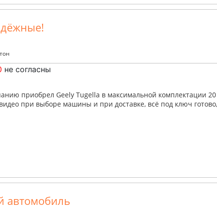
адёжные!
нтон
0
не согласны
панию приобрел Geely Tugella в максимальной комплектации 2
видео при выборе машины и при доставке, всё под ключ готово
й автомобиль