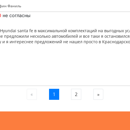
афин Фаниль
0
не согласны
Hyundai santa fe в максимальной комплектаций на выгодных ус
не предложили несколько автомобилей и все таки я остановился 
ну и я интереснее предложений не нашел просто в Краснодарско
1
2
»
«