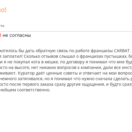
о!
сть
0
не согласны
 хотелось бы дать обратную связь по работе франшизы CARBAT. Д
я заплатил! Сколько отзывов слышал о франшизах пустышках, б
 я не покупал кота в мешке, по договору я понимал что мне бу
сто на высоте, нет никаких вопросов к компании, дали все инст
живают. Куратор даёт ценные советы и отвечает на мои вопро
немного затягивался, но я понимал что нужно сначала сделать 
осто после первого заказа сразу другие ощущения, и будто сра
ьнейшем соответственно.